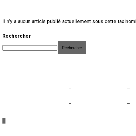
Il n’y a aucun article publié actuellement sous cette taxinom
Rechercher
Rechercher
Nos appels à prestataires
–
Mentions légales
Nos appels à prestataires
–
Mentions légales