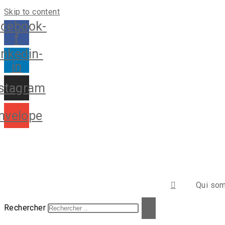
Skip to content
cebook-
f
inkedin-
in
nstagram
nvelope
Qui so
Rechercher